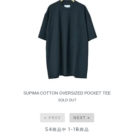
SUPIMA COTTON OVERSIZED POCKET TEE
SOLD OUT
« PREV
NEXT »
54
1-18
商品中
商品