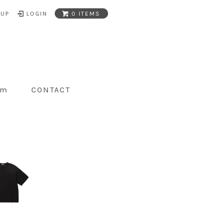
NUP
LOGIN
0 ITEMS
am
CONTACT