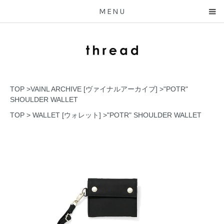
MENU
TOP
>
VAINL ARCHIVE [ヴァイナルアーカイブ]
>
"POTR"
SHOULDER WALLET
TOP
>
WALLET [ウォレット]
>
"POTR" SHOULDER WALLET