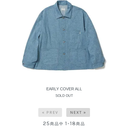
EARLY COVER ALL
SOLD OUT
« PREV
NEXT »
25
1-18
商品中
商品