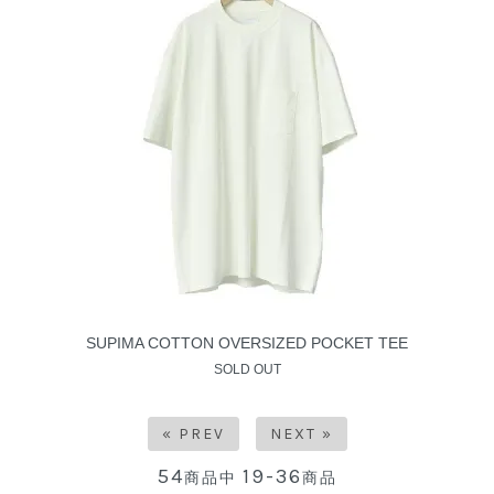
SUPIMA COTTON OVERSIZED POCKET TEE
SOLD OUT
« PREV
NEXT »
54
19-36
商品中
商品