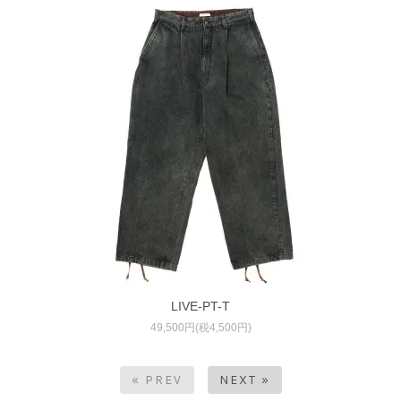
LIVE-PT-T
49,500円(税4,500円)
« PREV
NEXT »