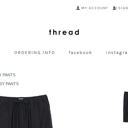
MY ACCOUNT
SIG
G
ORDERING INFO
facebook
instagr
Y PANTS
SY PANTS