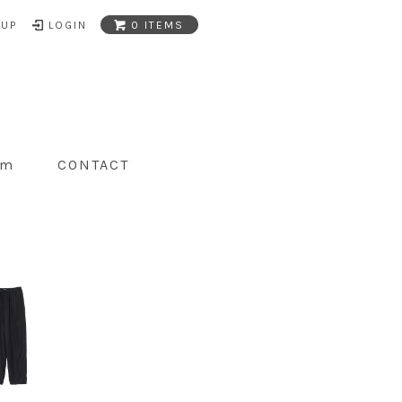
NUP
LOGIN
0 ITEMS
am
CONTACT