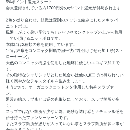
5%ポイント還元スタート
会員登録されている方1700円分のポイント還元が付与されます
2色を撚り合わせ、組織は変則のメッシュ編みにしたスキッパー
ニットポロ。
風通しがよく暑い季節でもTシャツやタンクトップの上から着用
してい頂けるニットポロです。
本体には2種類の糸を使用しています。
1つは綿糸をコンニャク樹脂で扁平状に糊付けさせた加工糸(スト
ローヤーン)。
天然のコンニャク樹脂を使用した地球に優しいエコギマ加工で
す。
その独特なシャリシャリとした風合いは他の加工では得られない
軽く爽やかなテキスタイルを生み出します。
もう1つは、オーガニックコットンを使用した特殊スラブヤー
ン。
通常の綿スラブ糸とは逆の糸形状にしており、スラブ箇所が多
く、
スラブではない箇所が少ない為、絶妙な透け感とナチュラル感を
併せ持ったファンシーヤーンです。
またスラブ箇所が撚りが入っていない事とスラブ箇所が多い事が
合わさることにより、