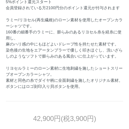
5%ポイント還元スタート
会員登録されている方2100円分のポイント還元が付与されます
ラミー/リヨセル(再生繊維)のローン素材を使用したオープンカラ
ーシャツです。
160番の細番手のラミーに、膨らみのあるリヨセル糸を経糸に使
用し、
麻のハリ感の中にもほどよいドレープ性を持たせた素材です。
染色後の生地をエアータンブラーで優しく叩きほぐし、洗いざら
しのようなソフトで膨らみのある風合いに仕上がっています。
リヨセルラミーのローン素材に生地刺繍を施したショートスリー
ブオープンカラーシャツ。
素材と同色の糸でダイヤ柄に全面刺繍を施したオリジナル素材。
ボタンにはロゴ刻印入り貝ボタンを使用。
42,900円(税3,900円)