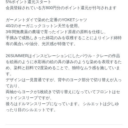
5%ポイント還元スタート
会員登録されている方800円分のポイント還元が付与されます
ガーメントダイで染めた定番のYOKETシャツ
40/2のオーガニックコットン天竺を使用。
3年間無農薬の農場で育ったインド原産の原料を仕様し、
手摘みで成熟しきった綿花のみを収穫することによりインド綿特
有の風合いや油分、光沢感が特徴です。
26SUMMERはインスピレーションにしたパウル・クレーの作品
を絵画のように水彩画の絵の具の滲みのような染めを表現するた
め、染料と顔料で2度染めることで、独特なムラ感を施していま
す。
デザインは一見普通ですが、背中のヨーク部分で切り替えが入っ
ており、
両袖からヨークが1枚続きで切り替えになっていてフロントはセ
ットインスリーブですが、
後ろはドルマンスリーブになっています。 シルエットは少しゆ
ったり目のシルエットです。