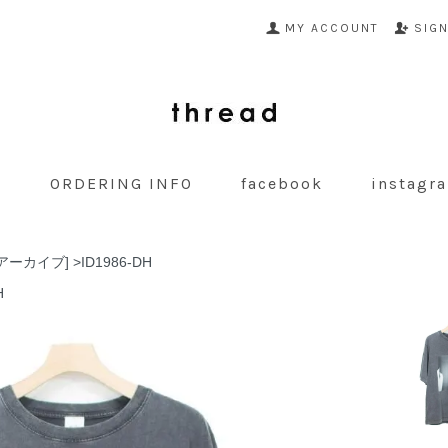
MY ACCOUNT
SIG
G
ORDERING INFO
facebook
instagr
ナルアーカイブ]
>
ID1986-DH
H