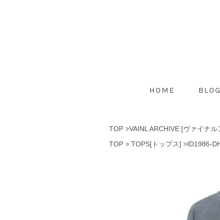
HOME
BLO
TOP
>
VAINL ARCHIVE [ヴァイ
TOP
>
TOPS[トップス]
>
ID1986-D