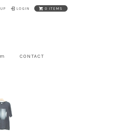
NUP
LOGIN
0 ITEMS
am
CONTACT