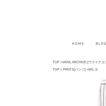
HOME
BLO
TOP
>
VAINL ARCHIVE [ヴァイ
TOP
>
PANTS[パンツ]
>
MIL-S