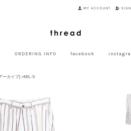
MY ACCOUNT
SIG
G
ORDERING INFO
facebook
instagr
ナルアーカイブ]
>
MIL-S