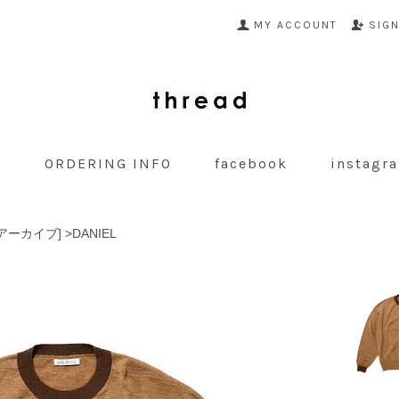
MY ACCOUNT
SIG
G
ORDERING INFO
facebook
instagr
ナルアーカイブ]
>
DANIEL