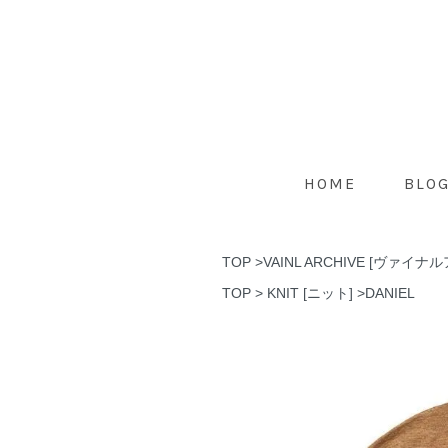
HOME
BLO
TOP
>
VAINL ARCHIVE [ヴァイ
TOP
>
KNIT [ニット]
>
DANIEL