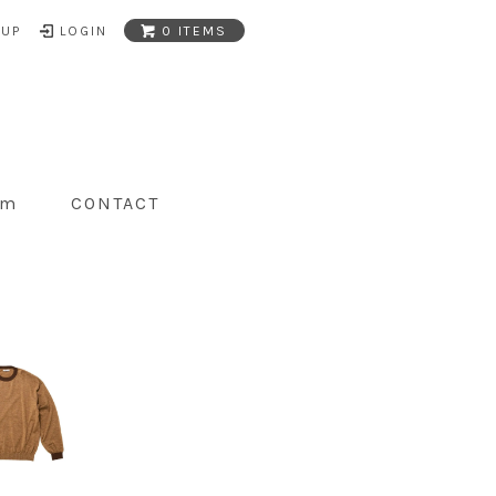
NUP
LOGIN
0 ITEMS
am
CONTACT