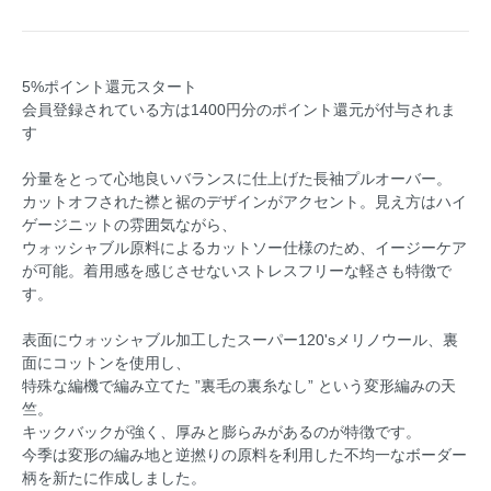
5%ポイント還元スタート
会員登録されている方は1400円分のポイント還元が付与されま
す
分量をとって⼼地良いバランスに仕上げた⻑袖プルオーバー。
カットオフされた襟と裾のデザインがアクセント。⾒え⽅はハイ
ゲージニットの雰囲気ながら、
ウォッシャブル原料によるカットソー仕様のため、イージーケア
が可能。着⽤感を感じさせないストレスフリーな軽さも特徴で
す。
表⾯にウォッシャブル加⼯したスーパー120'sメリノウール、裏
⾯にコットンを使⽤し、
特殊な編機で編み⽴てた ”裏⽑の裏⽷なし” という変形編みの天
竺。
キックバックが強く、厚みと膨らみがあるのが特徴です。
今季は変形の編み地と逆撚りの原料を利⽤した不均⼀なボーダー
柄を新たに作成しました。