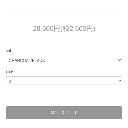
28,600円(税2,600円)
col.
size
SOLD OUT